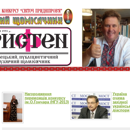
Нагородження
Україна
переможців конкурсу
очима
ім.О.Гончара (НГУ-2013)
західної
українсь
діаспори