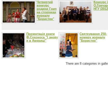
Четвертий
Конкурс 
конкурс
О.Гончар
родини Гнип
НГУ (2012
на сторінках
журналу
"Бористен"
Презентація книги
Святкування 250-
Ф.Сухоноса "І знову
номеру журналу
я в Америці"
"Бористен"
There are 8 categories in galle