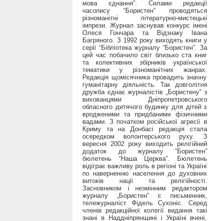
мова єднання”. Силами редакції
часопису “Бористен” проводяться
різноманітні літературно-мистецькі
імпрези. Журнал заснував конкурс імені
Олеся Гончара та Відзнаку Івана
Багряного. З 1992 року виходять книги у
серії “Бібліотека журналу “Бористен”. За
цей час побачило світ близько ста книг
та колективних збірників української
тематики у різноманітних жанрах.
Редакція щомісячника провадить значну
гуманітарну діяльність. Так довголітня
дружба єднає журналістів „Бористену” з
вихованцями Дніпропетровського
обласного дитячого будинку для дітей з
вродженими та придбаними фізичними
вадами. З початком російської агресії в
Криму та на Донбасі редакція стала
осередком волонтерського руху. З
вересня 2002 року виходить релігійний
додаток до журналу “Бористен”
бюлетень “Наша Церква”. Бюлетень
відіграє важливу роль в регіоні та Україні
по наверненню населення до духовних
витоків нації та релігійності.
Засновником і незмінним редактором
журналу „Бористен” є письменник,
тележурналіст Фідель Сухоніс. Серед
членів редакційної колегії видання такі
знані в Наддніпрянщині і Україні вчені,