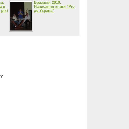
ім.
Бразилія 2010.
а в
Написання книги "Ріо
 рік)
де Украна"
ry