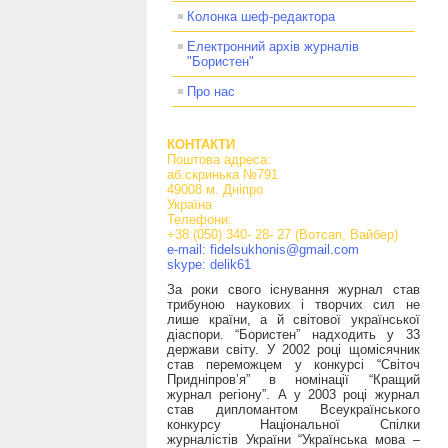
Колонка шеф-редактора
Електронний архів журналів
"Бористен"
Про нас
КОНТАКТИ
Поштова адреса:
аб.скринька №791
49008 м. Дніпро
Україна
Телефони:
+38 (050) 340- 28- 27 (Вотсап, Вайбер)
e-mail: fidelsukhonis@gmail.com
skype: delik61
За роки свого існування журнал став
трибуною наукових і творчих сил не
лише країни, а й світової української
діаспори. “Бористен” надходить у 33
держави світу. У 2002 році щомісячник
став переможцем у конкурсі “Світоч
Придніпров’я” в номінації “Кращий
журнал регіону”. А у 2003 році журнал
став дипломантом Всеукраїнського
конкурсу Національної Спілки
журналістів України “Українська мова –