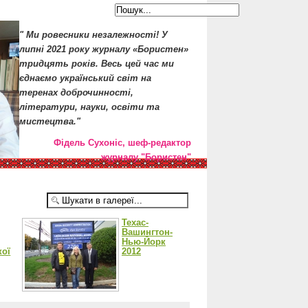
" Ми ровесники незалежності! У
липні 2021 року журналу «Бористен»
тридцять років. Весь цей час ми
єднаємо український світ на
теренах доброчинності,
літератури, науки, освіти та
мистецтва."
Фідель Сухоніс, шеф-редактор
журналу "Бористен"
Техас-
Вашингтон-
Нью-Йорк
кої
2012