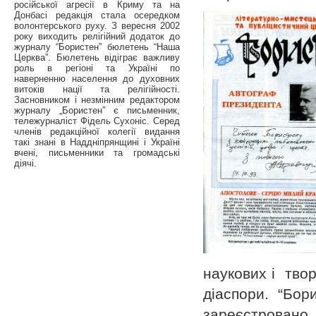
російської агресії в Криму та на
Донбасі редакція стала осередком
волонтерського руху. З вересня 2002
року виходить релігійний додаток до
журналу “Бористен” бюлетень “Наша
Церква”. Бюлетень відіграє важливу
роль в регіоні та Україні по
наверненню населення до духовних
витоків нації та релігійності.
Засновником і незмінним редактором
журналу „Бористен” є письменник,
тележурналіст Фідель Сухоніс. Серед
членів редакційної колегії видання
такі знані в Наддніпрянщині і Україні
вчені, письменники та громадські
діячі.
наукових і твор
діаспори. “Бор
зареєстровано