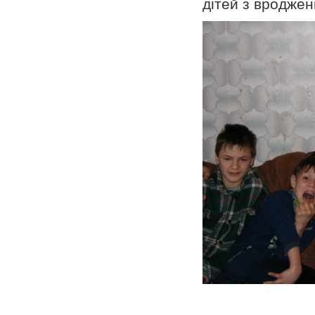
дітей з вродже