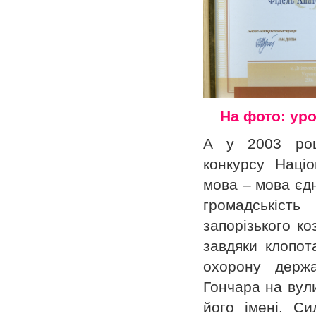
На фото: уро
А у 2003 роц
конкурсу Націо
мова – мова єдн
громадськість
запорізького к
завдяки клопот
охорону держ
Гончара на вул
його імені. Си