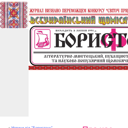
Новини від "Бористену"