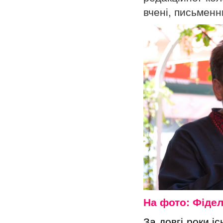
вчені, письменни
На фото: Фідел
За довгі роки і