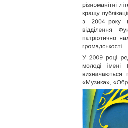
різноманітні лі
кращу публікац
з 2004 року пр
відділення Фу
патріотично нал
громадськості.
У 2009 році ре
молоді імені
визначаються 
«Музика», «Обр